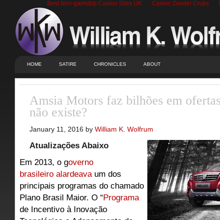
Best Non-gamstop Casino Sites UK
Casino Zonder Cruks
HOME
SATIRE
CHRONICLES
ABOUT
Amsia Motors faz bilhões em ofertas
não existe?
January 11, 2016 by
William K. Wolfrum
Atualizações Abaixo
Em 2013, o g
overno
brasileiro alardeava
um dos
principais programas do chamado
Plano Brasil Maior. O “
Programa
de Incentivo à Inovação