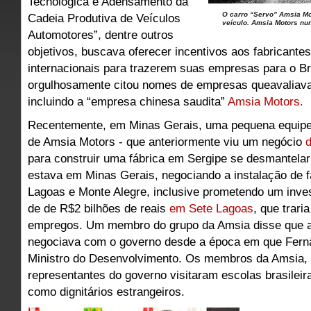
Tecnológica e Adensamento da
O carro “Servo” Amsia Mo
Cadeia Produtiva de Veículos
veículo. Amsia Motors nun
Automotores”, dentre outros
objetivos, buscava oferecer incentivos aos fabricante
internacionais para trazerem suas empresas para o Br
orgulhosamente citou nomes de empresas queavaliavam
incluindo a “empresa chinesa saudita”
Amsia Motors.
Recentemente, em Minas Gerais, uma pequena equipe
de Amsia Motors - que anteriormente viu um negócio
d
para construir uma fábrica em Sergipe se desmantela
estava em Minas Gerais, negociando a instalação de 
Lagoas e Monte Alegre, inclusive prometendo um inve
de de R$2 bilhões de reais
em Sete Lagoas
, que trari
empregos. Um membro do grupo da Amsia disse que a
negociava com o governo desde a época em que Fern
Ministro do Desenvolvimento. Os membros da Amsia
representantes do governo visitaram escolas brasileir
como dignitários estrangeiros.