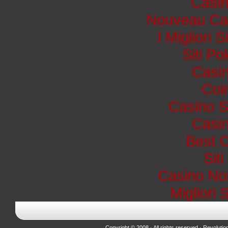
Casi
Nouveau Cas
I Migliori 
Siti P
Casin
Coi
Casino S
Casin
Best 
Sit
Casino No
Migliori 
Copyright © 2008 · All rights reserved ·
Revolutio