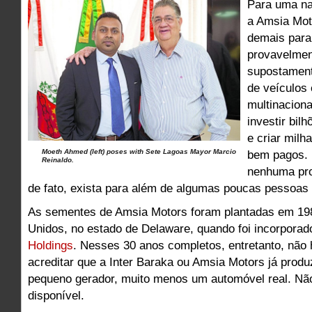
Para uma n
a Amsia Mot
demais para
provavelmen
supostamen
de veículos
multinacion
investir bilh
e criar mil
Moeth Ahmed (left) poses with Sete Lagoas Mayor Marcio
bem pagos. 
Reinaldo.
nenhuma pro
de fato, exista para além de algumas poucas pessoas 
As sementes de Amsia Motors foram plantadas em 19
Unidos, no estado de Delaware, quando foi incorpora
Holdings
. Nesses 30 anos completos, entretanto, não
acreditar que a Inter Baraka ou Amsia Motors já prod
pequeno gerador, muito menos um automóvel real. N
disponível.