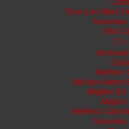
Casi
Tous Les Sites De
Nouveau 
Nhà Cá
ブッ
легальні
Casi
Meilleur
Siti Non Aams 
Migliori Si
Miglior
Meilleur Casin
Nouveau 